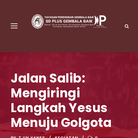
Jalan Salib:
Mengiringi
Langkah Yesus
Menuju Golgota
BY
TJIN YANES
KEGIATAN
0