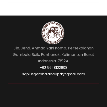
o
p
o
p
k
Jln. Jend. Ahmad Yani Komp. Persekolahan
Gembala Baik, Pontianak, Kalimantan Barat
Indonesia, 78124.
‎+62 561 8122908
sdplusgembalabaikptk@gmail.com