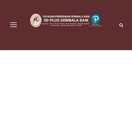
Portfolio Left &
Right Small
Thumbnail