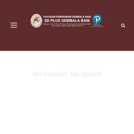
No Excerpt, No Space
Portfolio Modern
4 Columns No
Space