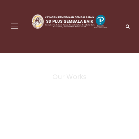
Our Works
Portfolio Right
Large Thumbnail