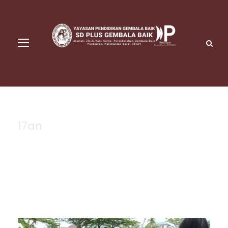
17an
Tag