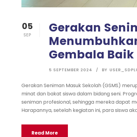
Gerakan Seni
05
SEP
Menumbuhkan C
Gembala Baik
5 SEPTEMBER 2024
BY
USER_SDPL
Gerakan Seniman Masuk Sekolah (GSMS) meru
minat dan bakat siswa dalam bidang seni. Prog
seniman profesional, sehingga mereka dapat m
Harapannya, setelah kegiatan ini, para siswa aka
Read More