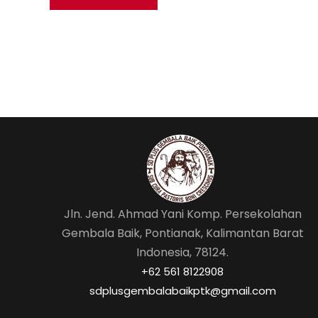
Jln. Jend. Ahmad Yani Komp. Persekolahan
Gembala Baik, Pontianak, Kalimantan Barat
Indonesia, 78124.
‎+62 561 8122908
sdplusgembalabaikptk@gmail.com