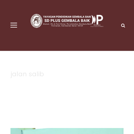
jalan salib
Tag