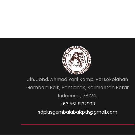
Jln. Jend. Ahmad Yani Komp. Persekolahan
Gembala Baik, Pontianak, Kalimantan Barat
Indonesia, 78124.
‎+62 561 8122908
sdplusgembalabaikptk@gmail.com