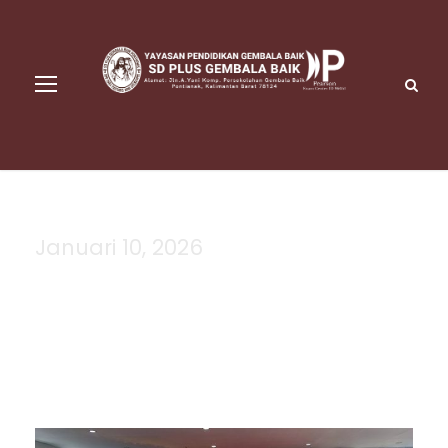
Januari 10, 2026
Day