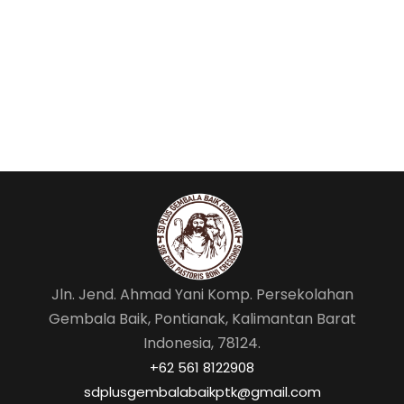
Jln. Jend. Ahmad Yani Komp. Persekolahan
Gembala Baik, Pontianak, Kalimantan Barat
Indonesia, 78124.
‎+62 561 8122908
sdplusgembalabaikptk@gmail.com