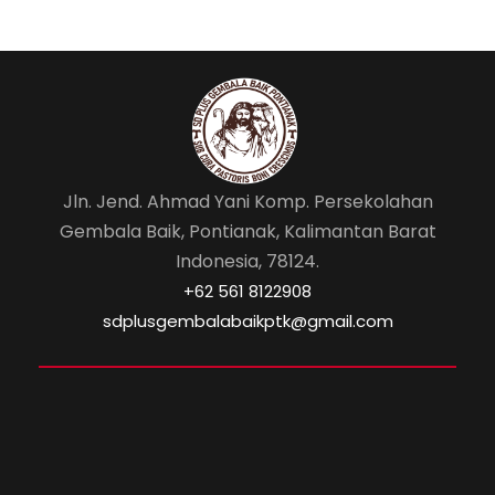
o
p
k
Jln. Jend. Ahmad Yani Komp. Persekolahan
Gembala Baik, Pontianak, Kalimantan Barat
Indonesia, 78124.
‎+62 561 8122908
sdplusgembalabaikptk@gmail.com