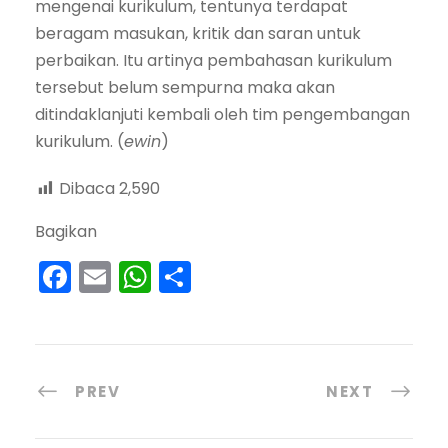
mengenai kurikulum, tentunya terdapat
beragam masukan, kritik dan saran untuk
perbaikan. Itu artinya pembahasan kurikulum
tersebut belum sempurna maka akan
ditindaklanjuti kembali oleh tim pengembangan
kurikulum. (
ewin
)
Dibaca
2,590
Bagikan
F
E
W
S
a
m
h
h
c
ai
a
ar
e
l
ts
e
PREV
NEXT
b
A
o
p