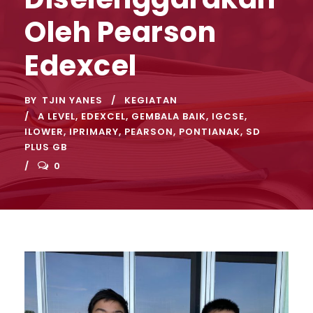
Oleh Pearson
Edexcel
BY
TJIN YANES
KEGIATAN
A LEVEL
,
EDEXCEL
,
GEMBALA BAIK
,
IGCSE
,
ILOWER
,
IPRIMARY
,
PEARSON
,
PONTIANAK
,
SD
PLUS GB
0