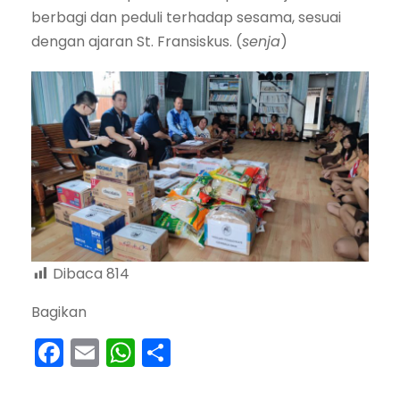
berbagi dan peduli terhadap sesama, sesuai
dengan ajaran St. Fransiskus. (
senja
)
Dibaca
814
Bagikan
F
E
W
S
a
m
h
h