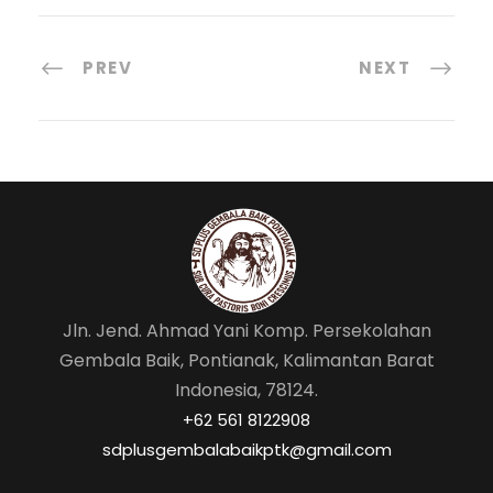
c
ai
a
ar
e
l
ts
e
PREV
NEXT
b
A
o
p
o
p
k
Jln. Jend. Ahmad Yani Komp. Persekolahan
Gembala Baik, Pontianak, Kalimantan Barat
Indonesia, 78124.
‎+62 561 8122908
sdplusgembalabaikptk@gmail.com