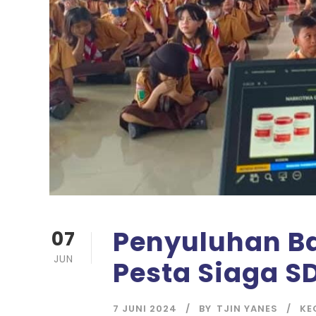
Penyuluhan B
07
JUN
Pesta Siaga S
7 JUNI 2024
BY
TJIN YANES
KE