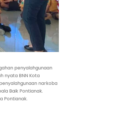
egahan penyalahgunaan
kah nyata BNN Kota
 penyalahgunaan narkoba
ala Baik Pontianak.
ta Pontianak.