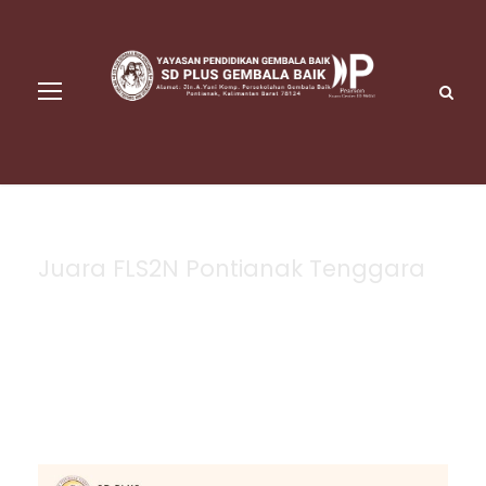
Juara FLS2N Pontianak Tenggara
Tag