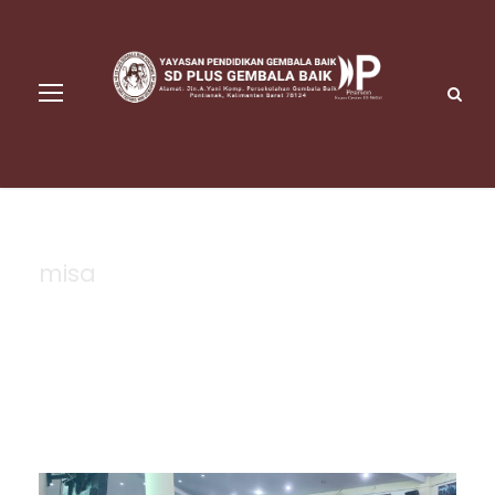
misa
Tag