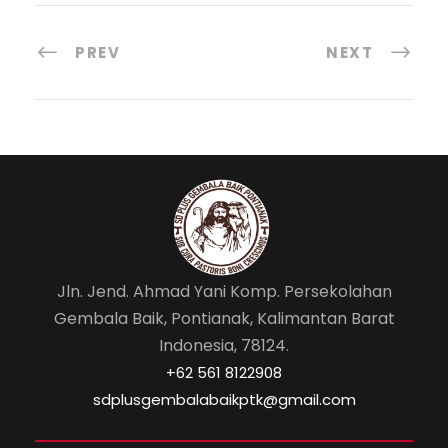
c
ai
a
ar
e
l
ts
e
PREV
NEXT
b
A
o
p
o
p
k
Jln. Jend. Ahmad Yani Komp. Persekolahan
Gembala Baik, Pontianak, Kalimantan Barat
Indonesia, 78124.
‎+62 561 8122908
sdplusgembalabaikptk@gmail.com