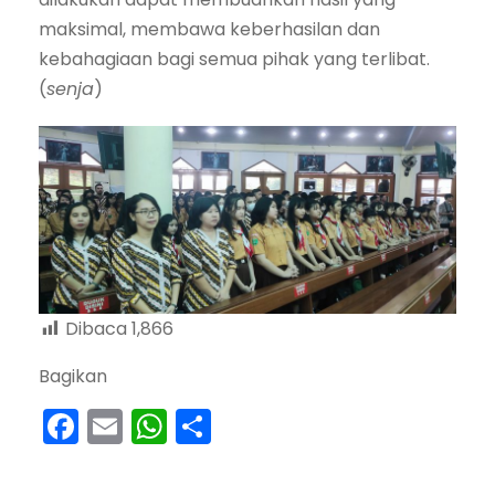
maksimal, membawa keberhasilan dan
kebahagiaan bagi semua pihak yang terlibat.
(
senja
)
Dibaca
1,866
Bagikan
F
E
W
S
a
m
h
h