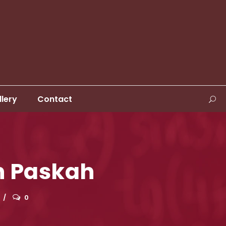
llery
Contact
n Paskah
0