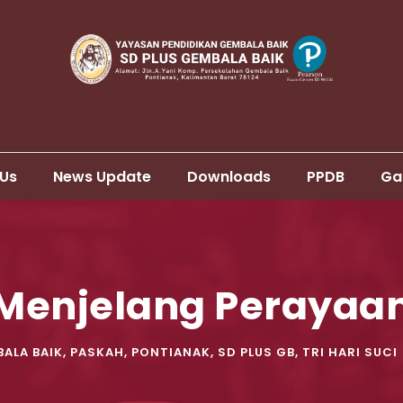
 Us
News Update
Downloads
PPDB
Ga
i Menjelang Perayaa
ALA BAIK
,
PASKAH
,
PONTIANAK
,
SD PLUS GB
,
TRI HARI SUCI