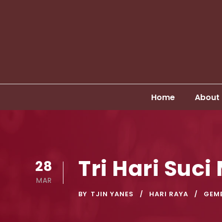
Home
About
Tri Hari Suc
28
MAR
BY
TJIN YANES
HARI RAYA
GEMB