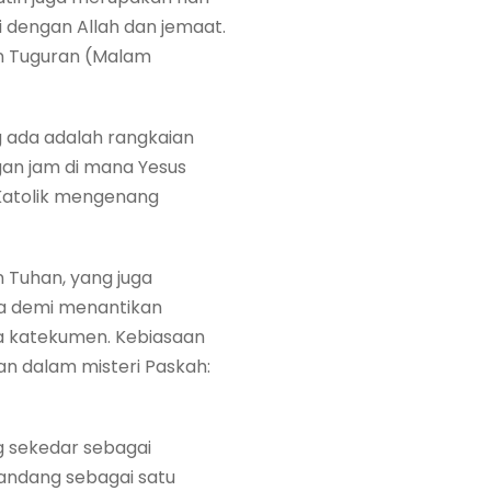
 dengan Allah dan jemaat.
an Tuguran (Malam
ng ada adalah rangkaian
gan jam di mana Yesus
a Katolik mengenang
n Tuhan, yang juga
aga demi menantikan
a katekumen. Kebiasaan
an dalam misteri Paskah:
g sekedar sebagai
pandang sebagai satu