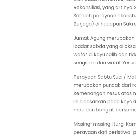
Rekonsiliasi, yang artin
Setelah perayaan ekarist
Berjaga) di hadapan Sak
Jumat Agung merupakan hari
ibadat sabda yang dilaksa
wafat di kayu salib dan ti
sengsara dan wafat Yesus
Perayaan Sabtu Suci / Mal
merupakan puncak dari ran
kemenangan Yesus atas ma
ini didasarkan pada keya
mati dan bangkit bersama 
Masing-masing liturgi Ka
perayaan dari peristiwa-p