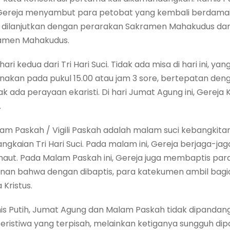
ya Gereja menyambut para petobat yang kembali berdamai
i, dilanjutkan dengan perarakan Sakramen Mahakudus d
ramen Mahakudus.
 kedua dari Tri Hari Suci. Tidak ada misa di hari ini, ya
nakan pada pukul 15.00 atau jam 3 sore, bertepatan den
dak ada perayaan ekaristi. Di hari Jumat Agung ini, Gerej
.
am Paskah / Vigili Paskah adalah malam suci kebangkita
gkaian Tri Hari Suci. Pada malam ini, Gereja berjaga-j
ut. Pada Malam Paskah ini, Gereja juga membaptis par
kinan bahwa dengan dibaptis, para katekumen ambil bagi
Kristus.
mis Putih, Jumat Agung dan Malam Paskah tidak dipandan
eristiwa yang terpisah, melainkan ketiganya sungguh di