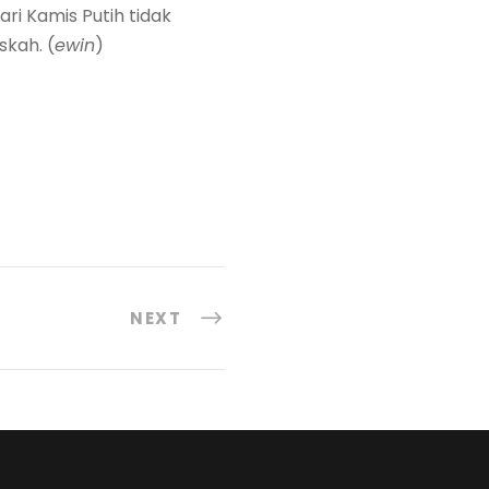
ri Kamis Putih tidak
skah. (
ewin
)
NEXT