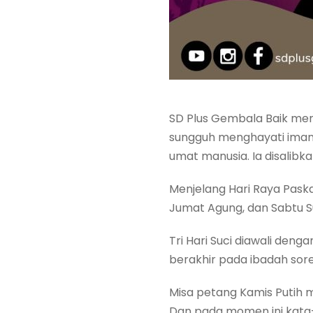
SD Plus Gembala Baik men
sungguh menghayati iman 
umat manusia. Ia disalibka
Menjelang Hari Raya Paskah,
Jumat Agung, dan Sabtu Su
Tri Hari Suci diawali de
berakhir pada ibadah sor
Misa petang Kamis Putih
Dan pada momen ini kata-