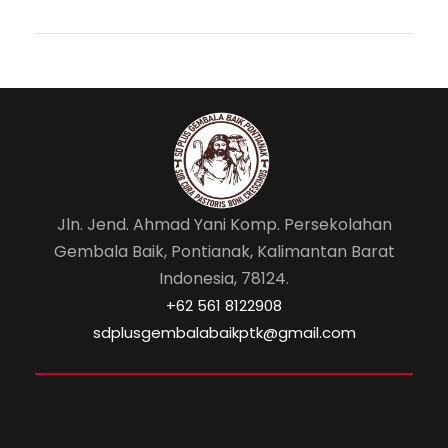
o
p
o
p
k
Jln. Jend. Ahmad Yani Komp. Persekolahan
Gembala Baik, Pontianak, Kalimantan Barat
Indonesia, 78124.
‎+62 561 8122908
sdplusgembalabaikptk@gmail.com