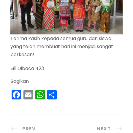
Terima kasih kepada semua guru dan siswa
yang telah membuat hari ini menjadi sangat
berkesan!
Dibaca
423
Bagikan
F
E
W
S
a
m
h
h
c
ai
a
ar
e
l
ts
e
PREV
NEXT
b
A