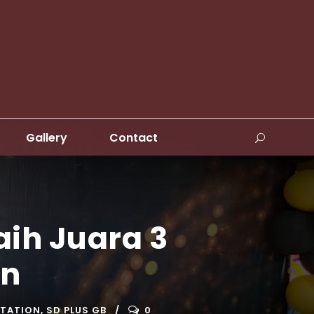
Gallery
Contact
aih Juara 3
on
NTATION
,
SD PLUS GB
0