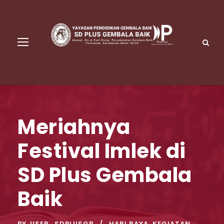
Meriahnya
Festival Imlek di
SD Plus Gembala
Baik
BY
USER_SDPLUSGB
HARI RAYA
,
KEGIATAN