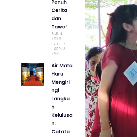
Penuh
Cerita
dan
Tawa!
6 JUNI
2026
USER
BY
_SDPLU
SGB
Air Mata
Haru
Mengiri
ngi
Langka
h
Kelulusa
n:
Catata