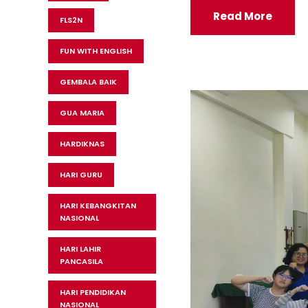
Read More
FLS2N
FUN WITH ENGLISH
GEMBALA BAIK
GUA MARIA
HARDIKNAS
HARI GURU
HARI KEBANGKITAN
NASIONAL
HARI LAHIR
PANCASILA
HARI PENDIDIKAN
NASIONAL