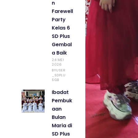
n
Farewell
Party
Kelas 6
SD Plus
Gembal
a Baik
24 MEI
2026
USER
BY
_SDPLU
SGB
Ibadat
Pembuk
aan
Bulan
Maria di
SD Plus