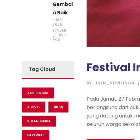
Gembal
a Baik
4 MEI
2026
USER
BY
_SDPLU
SGB
Festival 
Tag Cloud
BY
USER_SDPLUSGB
AKSI SOSIAL
Pada Jumat, 27 Febru
berlangsung dari puku
A LEVEL
BKSN
yang datang untuk m
BULAN MARIA
seluruh warga sekolah
FAREWELL