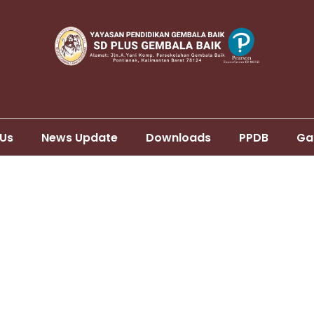
 Us
News Update
Downloads
PPDB
Ga
Sidebar