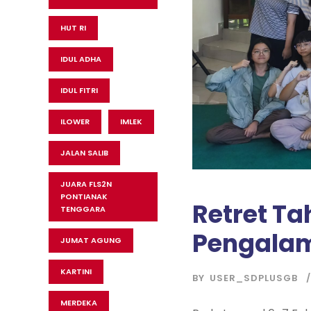
HUT RI
IDUL ADHA
IDUL FITRI
ILOWER
IMLEK
JALAN SALIB
JUARA FLS2N
PONTIANAK
Retret Ta
TENGGARA
Pengalam
JUMAT AGUNG
KARTINI
BY
USER_SDPLUSGB
MERDEKA