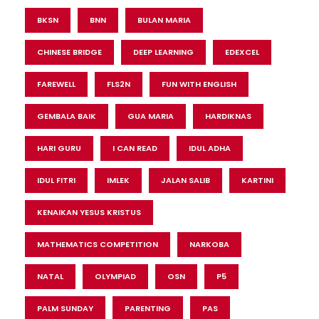
BKSN
BNN
BULAN MARIA
CHINESE BRIDGE
DEEP LEARNING
EDEXCEL
FAREWELL
FLS2N
FUN WITH ENGLISH
GEMBALA BAIK
GUA MARIA
HARDIKNAS
HARI GURU
I CAN READ
IDUL ADHA
IDUL FITRI
IMLEK
JALAN SALIB
KARTINI
KENAIKAN YESUS KRISTUS
MATHEMATICS COMPETITION
NARKOBA
NATAL
OLYMPIAD
OSN
P5
PALM SUNDAY
PARENTING
PAS