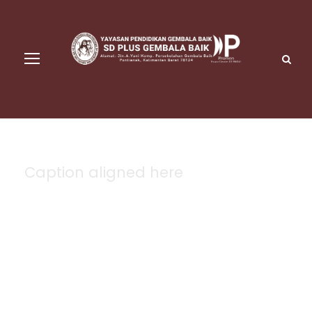
Caption aligned here
Blog Full Left
Sidebar