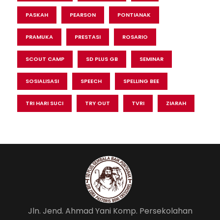
PASKAH
PEARSON
PONTIANAK
PRAMUKA
PRESTASI
ROSARIO
SCOUT CAMP
SD PLUS GB
SEMINAR
SOSIALISASI
SPEECH
SPELLING BEE
TRI HARI SUCI
TRY OUT
TVRI
ZIARAH
Jln. Jend. Ahmad Yani Komp. Persekolahan